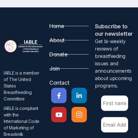
Home
Subscribe to
our newsletter​
About
Get bi-weekly
reviews of
Donate
breastfeeding
issues and
Join
announcements
IABLE is a member
about upcoming
of The United
Contact
programs.​
States
Breastfeeding
Committee
IABLE is compliant
with the
International Code
of Marketing of
Breastmilk