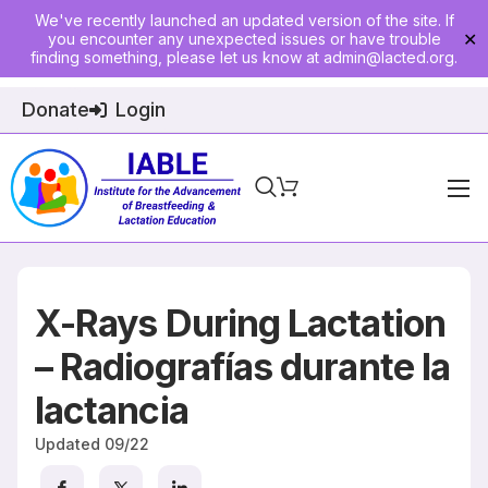
We've recently launched an updated version of the site. If
you encounter any unexpected issues or have trouble
✕
finding something, please let us know at
admin@lacted.org
.
Donate
Login
Home
About
X-Rays During Lactation
Physician Ed
– Radiografías durante la
Join
lactancia
Events
Updated
09/22
E-Courses