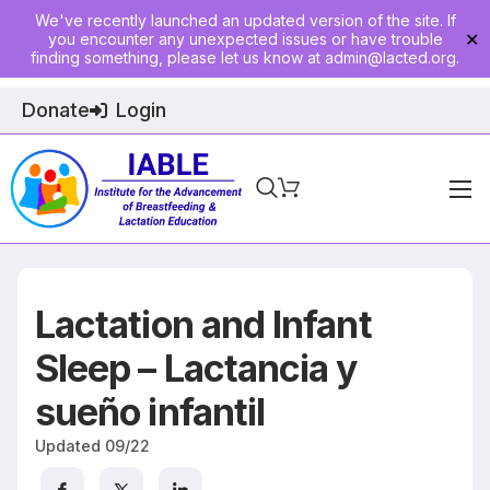
We've recently launched an updated version of the site. If
you encounter any unexpected issues or have trouble
✕
finding something, please let us know at
admin@lacted.org
.
Donate
Login
Home
About
Lactation and Infant
Physician Ed
Sleep – Lactancia y
Join
sueño infantil
Events
Updated
09/22
E-Courses