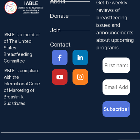
About
Get bi-weekly
reviews of
Donate
breastfeeding
issues and
Join
announcements
IABLE is a member
about upcoming
of The United
Contact
programs.​
States
Breastfeeding
Committee
IABLE is compliant
with the
International Code
of Marketing of
Breastmilk
Substitutes​